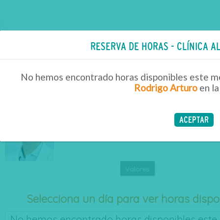
RESERVA DE HORAS - CLÍNICA A
Servicios en Línea
Reserva de Horas
No hemos encontrado horas disponibles este me
Rodrigo Arturo
en la
NUEVA BÚSQUEDA
GUZMAN ROJAS RODRIGO ART
ACEPTAR
Próxima hora:
-
a las
, para
en
-
Valores
Selecciona un día para ver horas dispo
No hemos encontrado horas disponibles este