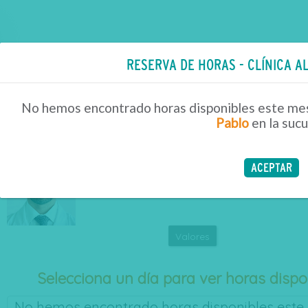
RESERVA DE HORAS - CLÍNICA A
Servicios en Línea
Reserva de Horas
No hemos encontrado horas disponibles este mes
Pablo
en la sucu
NUEVA BÚSQUEDA
TALA JURY HERNAN PABLO
ACEPTAR
Próxima hora:
-
a las
, para
en
-
Valores
Selecciona un día para ver horas dispo
No hemos encontrado horas disponibles este