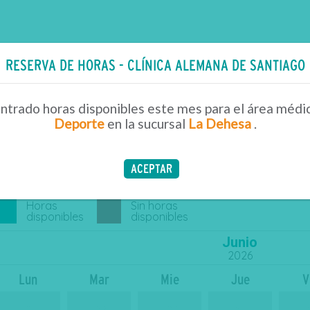
RESERVA DE HORAS - CLÍNICA ALEMANA DE SANTIAGO
 por área
trado horas disponibles este mes para el área médi
elecciona un día para ver horas disponibles
Deporte
en la sucursal
La Dehesa
.
No hemos encontrado horas disponibles este mes para
Medi
ACEPTAR
VER LISTADO DE PROFESIONALES
Horas
Sin horas
disponibles
disponibles
Junio
2026
Lun
Mar
Mie
Jue
V
27
28
29
30