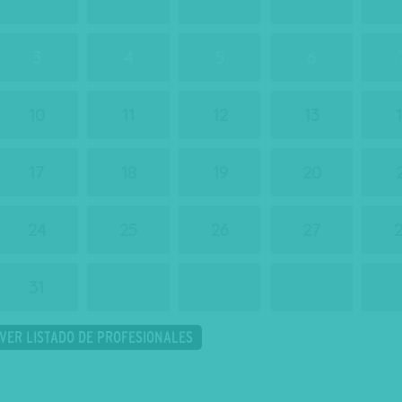
3
4
5
6
10
11
12
13
17
18
19
20
24
25
26
27
31
1
2
3
VER LISTADO DE PROFESIONALES