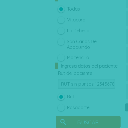
Todas
Vitacura
La Dehesa
San Carlos De
Apoquindo
Maitencillo
Ingresa datos del paciente
Chicureo
Rut del paciente
Plaza Egaña
La Parva
Rut
Pasaporte