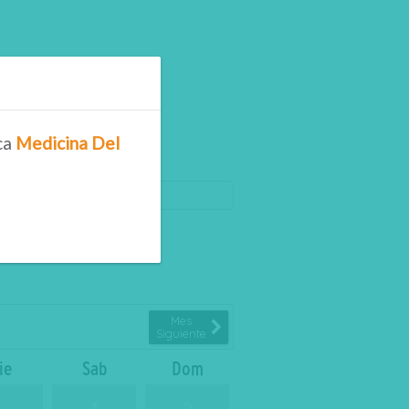
ca
Medicina Del
cina Del Deporte
Mes
Siguiente
ie
Sab
Dom
31
1
2