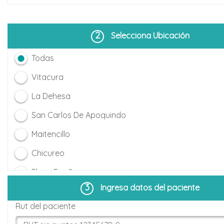
2
Selecciona Ubicación
Todas
Vitacura
La Dehesa
San Carlos De Apoquindo
Maitencillo
Chicureo
Plaza Egaña
3
Ingresa datos del paciente
La Parva
Rut del paciente